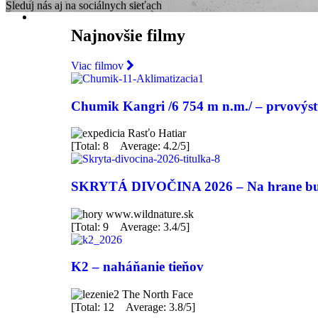
Sleduj nás aj na sociálnych sieťach
Najnovšie filmy
Viac filmov
Chumik Kangri /6 754 m n.m./ – prvový
Rasťo Hatiar
[Total: 8 Average: 4.2/5]
SKRYTÁ DIVOČINA 2026 – Na hrane bu
www.wildnature.sk
[Total: 9 Average: 3.4/5]
K2 – naháňanie tieňov
The North Face
[Total: 12 Average: 3.8/5]