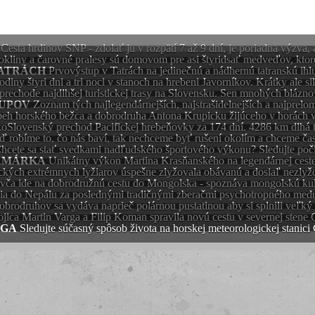
Cesta hrdinov SNP - zdolať ju v rozpätí 7 až 9 dní, je poriadna výzva,
 rokliny a čarovné pralesy sú domovom pre asi štyridsať medveďov, kt
TATRÁCH
Prvovýstup v Tatrách na jedinečnú a nádhernú tatranskú
rodiny štyri dni a tri noci v stanoch na hrebeni Javorníkov. Krátky ale s
prechode najdlhšej turistickej trasy na Slovensku. Sen mnohých bláznov
UPOV
Zoznam tých najlegendárnejších, najstrašidelnejších a najprelo
beh horského bežca a dobrodruha Antona Krupicku žijúceho v horách
oSlovenský prechod Pacifickej hrebeňovky za 174 dní. 4286 km dlhá t
 robíme to, čo nás baví, tak nechceme byť rušení okolím a chceme čas
hcete sa stať svedkami nadľudského športového výkonu? Sledujte poč
AMÁRKA
Unikátny výkon Martina Krasňanského na legendárnej ceste
ckých extrémnych lyžiarov úspešne zlyžovala obávanú a dosiaľ nezlyž
vča ide na dobrodružnú cestu do Mongolska - spoznáva mongolskú kult
ia do Nepálu za poslednými tradičnými zberačmi psychotropného medu, 
dobrodruhov sa vydáva naprieč polárnou pustatinou aby si splnili veľký 
jica Martin Varga a Filip Koman spravila novú cestu v severnej sten
ÓGA
Sledujte súčasný spôsob života na horskej meteorologickej stan