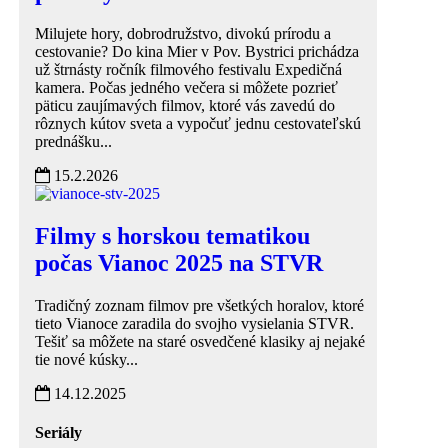
Milujete hory, dobrodružstvo, divokú prírodu a
cestovanie? Do kina Mier v Pov. Bystrici prichádza
už štrnásty ročník filmového festivalu Expedičná
kamera. Počas jedného večera si môžete pozrieť
päticu zaujímavých filmov, ktoré vás zavedú do
rôznych kútov sveta a vypočuť jednu cestovateľskú
prednášku...
15.2.2026
Filmy s horskou tematikou
počas Vianoc 2025 na STVR
Tradičný zoznam filmov pre všetkých horalov, ktoré
tieto Vianoce zaradila do svojho vysielania STVR.
Tešiť sa môžete na staré osvedčené klasiky aj nejaké
tie nové kúsky...
14.12.2025
Seriály