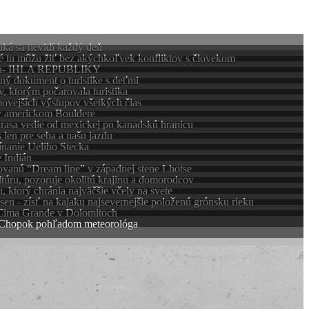
 aká sa nevidí každý deň
oré tu môžu žiť bez akýchkoľvek konfliktov s človekom
 ihlu- IHLA REPUBLIKY
ilný dokument o turistike s deťmi
, ktorým počarovala turistika
movejších výstupov všetkých čias
 v americkom Bouldere
rasa vedie od mexickej po kanadskú hranicu
 len pre seba a našu jazdu
ínanie Ueliho Stecka
 Indián
ovanú “Dream line” v západnej stene Lhotse
úru, pozoruje okolitú krajinu a domorodcov
ktorý chránia najväčšie včely na svete
sen - zísť na kajaku najsevernejšie položenú grónsku rieku
e Cima Grande v Dolomitoch
ici Chopok pohľadom meteorológa