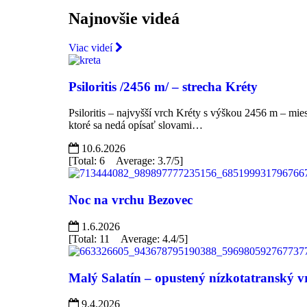
Najnovšie videá
Viac videí
Psiloritis /2456 m/ – strecha Kréty
Psiloritis – najvyšší vrch Kréty s výškou 2456 m – mi
ktoré sa nedá opísať slovami…
10.6.2026
[Total: 6 Average: 3.7/5]
Noc na vrchu Bezovec
1.6.2026
[Total: 11 Average: 4.4/5]
Malý Salatín – opustený nízkotatranský v
9.4.2026