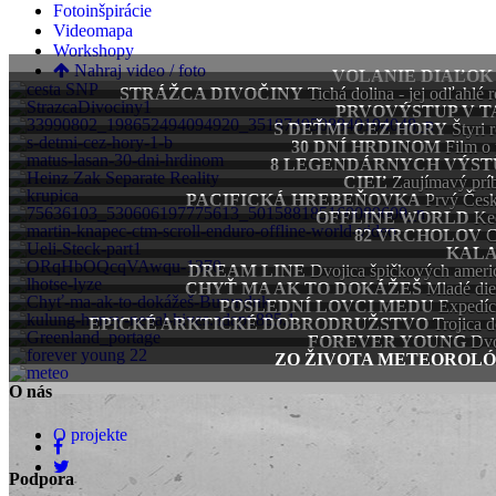
Fotoinšpirácie
Videomapa
Workshopy
Nahraj video / foto
VOLANIE DIAĽOK
STRÁŽCA DIVOČINY
Tichá dolina - jej odľahlé
PRVOVÝSTUP V 
S DEŤMI CEZ HORY
Štyri 
30 DNÍ HRDINOM
Film o 
8 LEGENDÁRNYCH VÝST
CIEĽ
Zaujímavý prí
PACIFICKÁ HREBEŇOVKA
Prvý Česk
OFFLINE WORLD
Keď
82 VRCHOLOV
C
KAL
DREAM LINE
Dvojica špičkových ameri
CHYŤ MA AK TO DOKÁŽEŠ
Mladé die
POSLEDNÍ LOVCI MEDU
Expedíc
EPICKÉ ARKTICKÉ DOBRODRUŽSTVO
Trojica 
FOREVER YOUNG
Dvo
ZO ŽIVOTA METEOROL
O nás
O projekte
Podpora