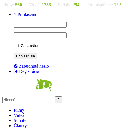
Filmy:
560
Videá:
1756
Seriály:
294
Fotoinšpirácie:
122
Prihlásenie
Zapamätať
Zabudnuté heslo
Registrácia
Filmy
Videá
Seriály
Články