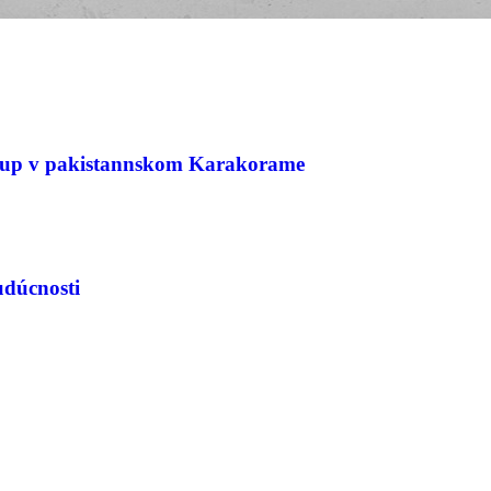
stup v pakistannskom Karakorame
dúcnosti