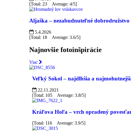
[Total: 23 Average: 4/5]
Aljaška – nezabudnuteľné dobrodružstvo 
5.4.2026
[Total: 18 Average: 3.6/5]
Najnovšie fotoinšpirácie
Viac
Veľký Sokol – najdlhšia a najmohutnejši
22.11.2021
[Total: 105 Average: 3.8/5]
Kráľova Hoľa – vrch opradený povesťa
[Total: 116 Average: 3.9/5]