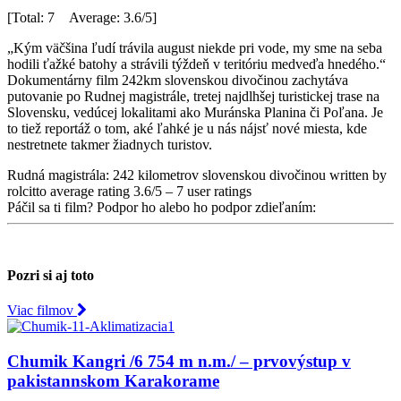
[Total: 7 Average: 3.6/5]
„Kým väčšina ľudí trávila august niekde pri vode, my sme na seba
hodili ťažké batohy a strávili týždeň v teritóriu medveďa hnedého.“
Dokumentárny film 242km slovenskou divočinou zachytáva
putovanie po Rudnej magistrále, tretej najdlhšej turistickej trase na
Slovensku, vedúcej lokalitami ako Muránska Planina či Poľana. Je
to tiež reportáž o tom, aké ľahké je u nás nájsť nové miesta, kde
nestretnete takmer žiadnych turistov.
Rudná magistrála: 242 kilometrov slovenskou divočinou
written by
rolcitto
average rating
3.6
/
5
–
7
user ratings
Páčil sa ti film? Podpor ho alebo ho podpor zdieľaním:
Pozri si aj toto
Viac filmov
Chumik Kangri /6 754 m n.m./ – prvovýstup v
pakistannskom Karakorame