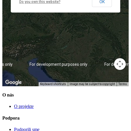
OK
Do you own this website?
es only
For development purposes only
For developme
Keyboard shortcuts
Image may be subject to copyright
Terms
O nás
O projekte
Podpora
Podporili sme