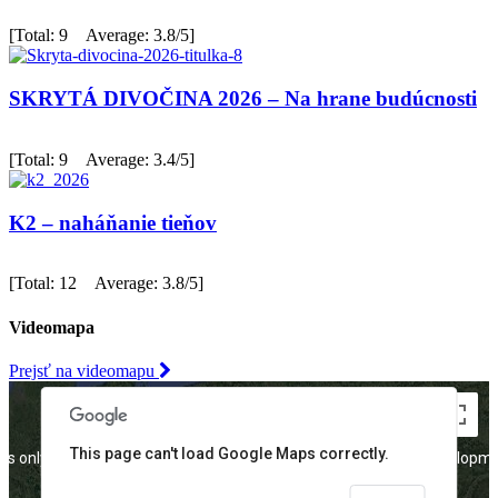
[Total: 9 Average: 3.8/5]
SKRYTÁ DIVOČINA 2026 – Na hrane budúcnosti
[Total: 9 Average: 3.4/5]
K2 – naháňanie tieňov
[Total: 12 Average: 3.8/5]
Videomapa
Prejsť na videomapu
This page can't load Google Maps correctly.
es only
For development purposes only
For developme