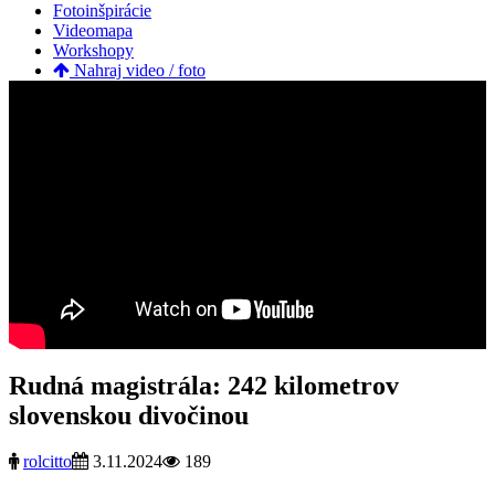
Fotoinšpirácie
Videomapa
Workshopy
Nahraj video / foto
Rudná magistrála: 242 kilometrov
slovenskou divočinou
rolcitto
3.11.2024
189