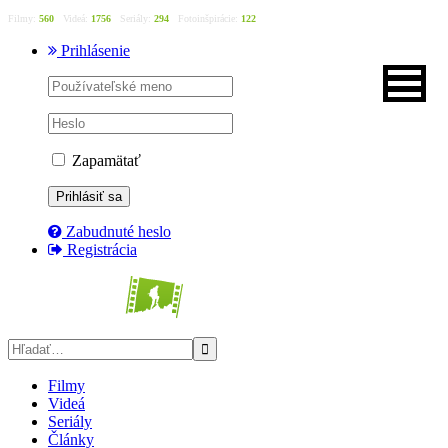
Filmy:
560
Videá:
1756
Seriály:
294
Fotoinšpirácie:
122
Prihlásenie
Zapamätať
Zabudnuté heslo
Registrácia
Filmy
Videá
Seriály
Články