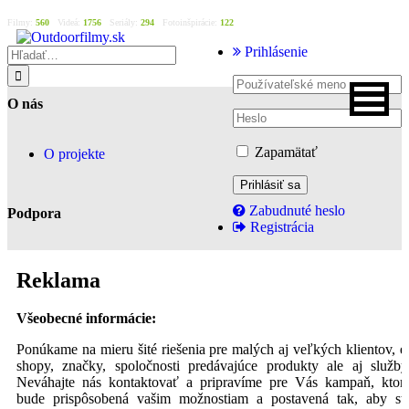
Filmy:
560
Videá:
1756
Seriály:
294
Fotoinšpirácie:
122
Prihlásenie
O nás
Zapamätať
O projekte
Zabudnuté heslo
Podpora
Registrácia
Reklama
Všeobecné informácie:
Ponúkame na mieru šité riešenia pre malých aj veľkých klientov, e
shopy, značky, spoločnosti predávajúce produkty ale aj služby
Neváhajte nás kontaktovať a pripravíme pre Vás kampaň, ktor
bude prispôsobená vašim možnostiam a postavená tak, aby st