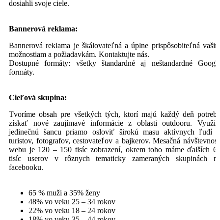
dosiahli svoje ciele.
Bannerová reklama:
Bannerová reklama je škálovateľná a úplne prispôsobiteľná vaši
možnostiam a požiadavkám. Kontaktujte nás.
Dostupné formáty: všetky štandardné aj neštandardné Googl
formáty.
Cieľová skupina:
Tvoríme obsah pre všetkých tých, ktorí majú každý deň potreb
získať nové zaujímavé informácie z oblasti outdooru. Využit
jedinečnú šancu priamo osloviť širokú masu aktívnych ľudí 
turistov, fotografov, cestovateľov a bajkerov. Mesačná návštevnos
webu je 120 – 150 tisíc zobrazení, okrem toho máme ďalších 6
tisíc userov v rôznych tematicky zameraných skupinách n
facebooku.
65 % muži a 35% ženy
48% vo veku 25 – 34 rokov
22% vo veku 18 – 24 rokov
18% vo veku 35 – 44 rokov