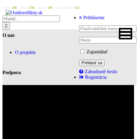
Filmy:
560
Videá:
1756
Seriály:
294
Fotoinšpirácie:
122
Prihlásenie
O nás
Zapamätať
O projekte
Zabudnuté heslo
Podpora
Registrácia