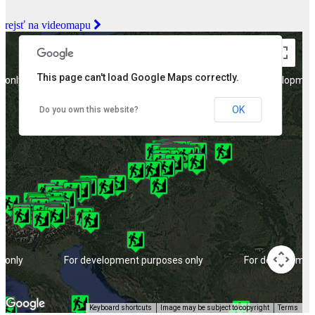
Prejsť na videomapu
This page can't load Google Maps correctly.
 only
For development purposes only
For developmen
OK
Do you own this website?
 only
For development purposes only
For developmen
Keyboard shortcuts
Image may be subject to copyright
Terms