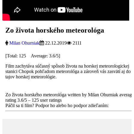
Zo života horského meteorológa
Milan Ohurniak
22.12.2019
2111
[Total: 125 Average: 3.6/5]
Film zachytáva súčasný spôsob života na horskej meteorologickej
stanici Chopok pohľadom meteorológa a zároveň vás zasvätí aj do
tajov horskej meteorológie.
Zo života horského meteorológa
written by Milan Ohurniak
average
rating
3.6
/
5
–
125
user ratings
Páčil sa ti film? Podpor ho alebo ho podpor zdieľaním: