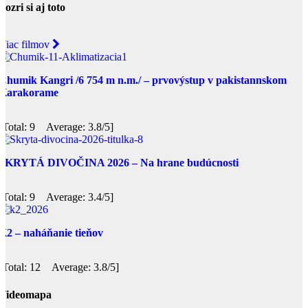
Pozri si aj toto
Viac filmov
Chumik Kangri /6 754 m n.m./ – prvovýstup v pakistannskom
Karakorame
[Total: 9 Average: 3.8/5]
SKRYTÁ DIVOČINA 2026 – Na hrane budúcnosti
[Total: 9 Average: 3.4/5]
K2 – naháňanie tieňov
[Total: 12 Average: 3.8/5]
Videomapa