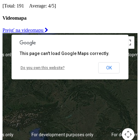
[Total: 191 Average: 4/5]
Videomapa
Prejsť na videomapu
This page can't load Google Maps correctly.
es only
For development purposes only
For developme
OK
Do you own this website?
es only
For development purposes only
For developme