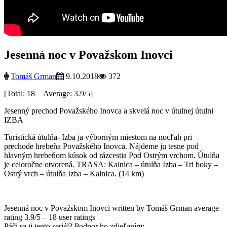
Jesenná noc v Považskom Inovci
Tomáš Grman
9.10.2018
372
[Total: 18 Average: 3.9/5]
Jesenný prechod Považského Inovca a skvelá noc v útulnej útulni
IZBA
Turistická útulňa- Izba ja výborným miestom na nocľah pri
prechode hrebeňa Považského Inovca. Nájdeme ju tesne pod
hlavným hrebeňom kúsok od rázcestia Pod Ostrým vrchom. Útulňa
je celoročne otvorená. TRASA: Kalnica – útulňa Izba – Tri boky –
Ostrý vrch – útulňa Izba – Kalnica. (14 km)
Jesenná noc v Považskom Inovci
written by Tomáš Grman
average
rating
3.9
/
5
–
18
user ratings
Páči sa ti tento seriál? Podpor ho zdieľaním: