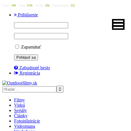
Filmy:
560
Videá:
1756
Seriály:
294
Fotoinšpirácie:
122
Prihlásenie
Zapamätať
Zabudnuté heslo
Registrácia
Filmy
Videá
Seriály
Články
Fotoinšpirácie
Videomapa