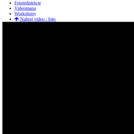
Fotoinšpirácie
Videomapa
Workshopy
Nahraj video / foto