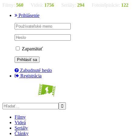
Filmy:
560
Videá:
1756
Seriály:
294
Fotoinšpirácie:
122
Prihlásenie
Zapamätať
Zabudnuté heslo
Registrácia
Filmy
Videá
Seriály
Články