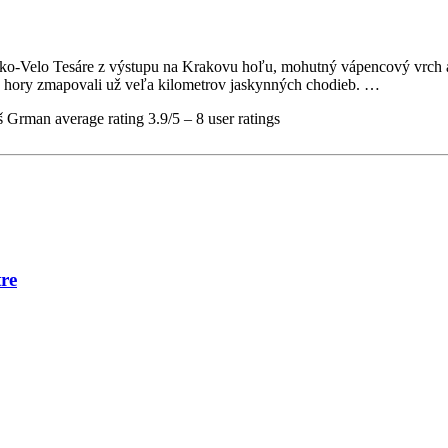
Kroko-Velo Tesáre z výstupu na Krakovu hoľu, mohutný vápencový vrch
íve hory zmapovali už veľa kilometrov jaskynných chodieb. …
š Grman
average rating
3.9
/
5
–
8
user ratings
re