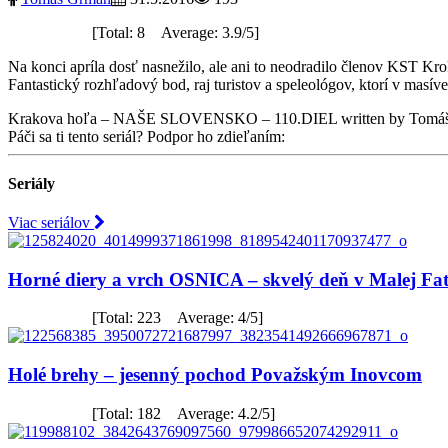
[Total: 8 Average: 3.9/5]
Na konci apríla dosť nasnežilo, ale ani to neodradilo členov KST 
Fantastický rozhľadový bod, raj turistov a speleológov, ktorí v mas
Krakova hoľa – NAŠE SLOVENSKO – 110.DIEL
written by Tomá
Páči sa ti tento seriál? Podpor ho zdieľaním:
Seriály
Viac seriálov
Horné diery a vrch OSNICA – skvelý deň v Malej Fat
[Total: 223 Average: 4/5]
Holé brehy – jesenný pochod Považským Inovcom
[Total: 182 Average: 4.2/5]