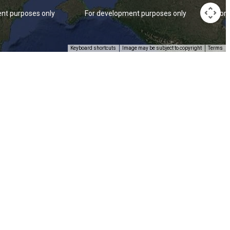
nt purposes only
For development purposes only
For
Keyboard shortcuts
Image may be subject to copyright
Terms