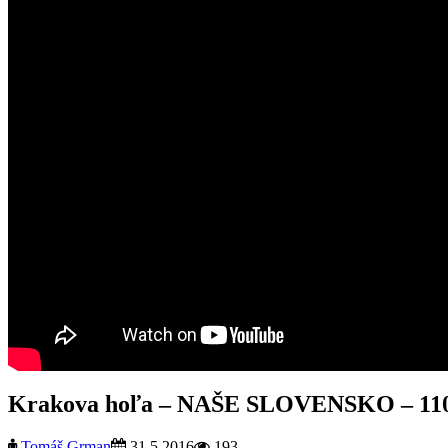
Krakova hoľa – NAŠE SLOVENSKO – 11
Tomáš Grman
31.5.2016
193