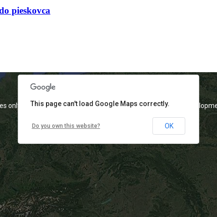
 do pieskovca
This page can't load Google Maps correctly.
es only
For development purposes only
For developme
OK
Do you own this website?