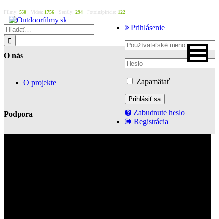
Filmy:
560
Videá:
1756
Seriály:
294
Fotoinšpirácie:
122
Prihlásenie
O nás
Zapamätať
O projekte
Zabudnuté heslo
Podpora
Registrácia