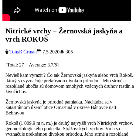
Nitrické vrchy – Žernovská jaskyňa a
vrch ROKOŠ
Tomáš Grman
7.5.2020
305
[Total: 27 Average: 3.7/5]
Nevieš kam vyraziť? Čo tak Žernovská jaskyňa alebo vrch Rokoš,
ktorý sa vyznačuje prekrásnou divokou prírodou. Jeho strmé a
rozoklané úbočia sú domovom mnohých vzácnych druhov rastlín a
živočíchov.
Žernovská jaskyňa je prírodná pamiatka. Nachádza sa v
katastrálnom území obce Omastiná v okrese Bánovce nad
Bebravou.
Rokoš (1 009,9 m n. m.) je druhý najvyšší vrch Nitrických vrchov,
geomorfologického podcelku Strážovských vrchov. Vrch sa
vyznačuje prekrásnou divokou prírodou. Jeho strmé a rozoklané