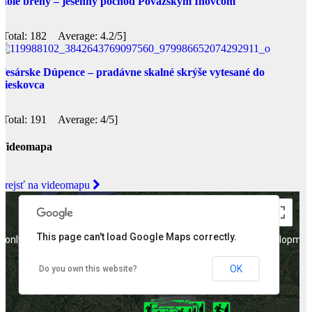
Holé brehy – jesenný pochod Považským Inovcom
[Total: 182 Average: 4.2/5]
Tesárske Dúpence – pradávne skalné skrýše vytesané do
pieskovca
[Total: 191 Average: 4/5]
Videomapa
Prejsť na videomapu
This page can't load Google Maps correctly.
 only
For development purposes only
For developmen
OK
Do you own this website?