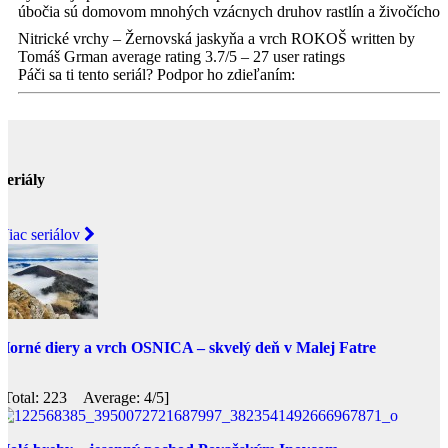
úbočia sú domovom mnohých vzácnych druhov rastlín a živočíchov
Nitrické vrchy – Žernovská jaskyňa a vrch ROKOŠ
written by
Tomáš Grman
average rating
3.7
/
5
–
27
user ratings
Páči sa ti tento seriál? Podpor ho zdieľaním:
Seriály
Viac seriálov
Horné diery a vrch OSNICA – skvelý deň v Malej Fatre
[Total: 223 Average: 4/5]