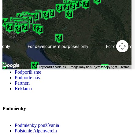
 only
For development purposes only
For developmen
Keyboard shortcuts
Image may be subject to copyright
Terms
Podporili sme
Podporte nás
Partneri
Reklama
Podmienky
Podmienky používania
Poistenie Alpenverein