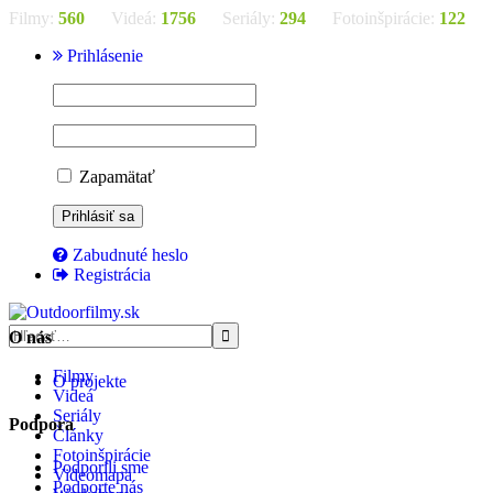
Filmy:
560
Videá:
1756
Seriály:
294
Fotoinšpirácie:
122
Prihlásenie
Zapamätať
Zabudnuté heslo
Registrácia
O nás
Filmy
O projekte
Videá
Seriály
Podpora
Články
Fotoinšpirácie
Podporili sme
Videomapa
Podporte nás