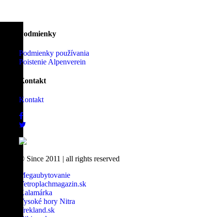
Podmienky
Podmienky používania
Poistenie Alpenverein
Kontakt
Kontakt
© Since 2011
|
all rights reserved
Megaubytovanie
Vetroplachmagazin.sk
Kalamárka
Vysoké hory Nitra
Trekland.sk