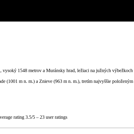
ch, vysoký 1548 metrov a Muránsky hrad, ležiaci na južných výbežkoch
e (1001 m n. m.) a Znieve (963 m n. m.), tretím najvyššie položeným
verage rating
3.5
/
5
–
23
user ratings