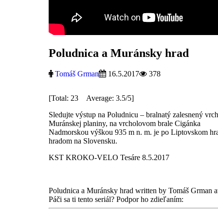
Poludnica a Muránsky hrad
Tomáš Grman
16.5.2017
378
[Total: 23 Average: 3.5/5]
Sledujte výstup na Poludnicu – bralnatý zalesnený vr
Muránskej planiny, na vrcholovom brale Cigánka
Nadmorskou výškou 935 m n. m. je po Liptovskom hrad
hradom na Slovensku.
KST KROKO-VELO Tesáre 8.5.2017
Poludnica a Muránsky hrad
written by Tomáš Grman
a
Páči sa ti tento seriál? Podpor ho zdieľaním: