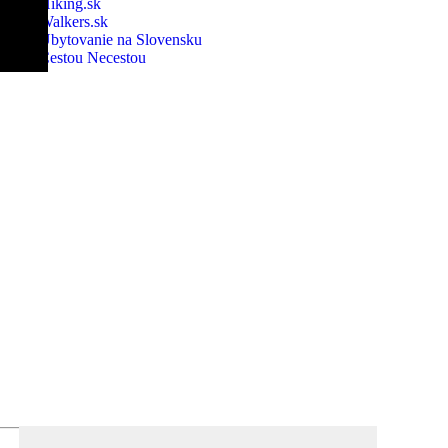
Hiking.sk
Walkers.sk
Ubytovanie na Slovensku
Cestou Necestou