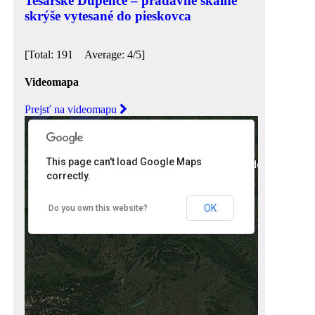
Tesárske Dúpence – pradávne skalné
skrýše vytesané do pieskovca
[Total: 191 Average: 4/5]
Videomapa
Prejsť na videomapu
This page can't load Google Maps
nly
For development purposes only
For development 
correctly.
OK
Do you own this website?