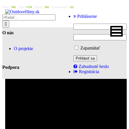
Filmy:
560
Videá:
1756
Seriály:
294
Fotoinšpirácie:
122
Prihlásenie
O nás
Zapamätať
O projekte
Zabudnuté heslo
Podpora
Registrácia