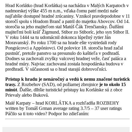
Hrad Korlátko (hrad Korlátka) sa nachádza v Malých Karpatoch v
nadmorskej výške 455 m n.m., vďaka čomu patrí medzi naše
najľahšie dostupné hradné zrúcaniny. Vznikol pravdepodobne v 11.
storočí spolu s Hradom Branč a patril do majetku Abovcov. Od 14.
storočia sa jeho majiteľom stal Matúš Čák Trenčiansky. Ďalšími
majiteľmi boli kráľ Žigmund, Stibor zo Stiboríc, jeho syn Stibor II.
V roku 1444 sa tu udomácnil dokonca lúpežný
rytier Ján
Moravanský. Po roku 1700 sa na hrade ešte vystriedali rody
Pongrácovci a Appóniovci. Od polovice 18. storočia hrad začal
pustnúť, pretože panstvo sa presunulo do kaštieľa v podhradí.
Dodnes sa zachovali zvyšky valcovej hradnej veže, časť paláca a
hradné múry. Najviac zachovaná zostala hospodárska budova v
predhradí. V súčasnosti sa o hrad starajú dobrovoľníci.
Prístup k hradu je nenáročný a vedú k nemu značené turistické
trasy.
Z Rozbehov (SAD), od požiarnej zbrojnice
je to okolo 15
minút
. Ďalšie, dlhšie turistické prístupy ku Korlátske sú z obce
Prievaly alebo Buková.
Malé Karpaty – hrad KORLÁTKA a rozhľadňa ROZBEHY
written by Tomáš Grman
average rating
3.7
/
5
–
37
user ratings
Páčilo sa ti toto video? Podpor ho zdieľaním: