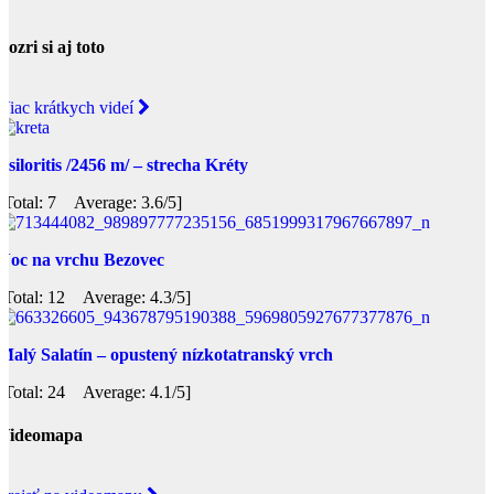
Pozri si aj toto
Viac krátkych videí
Psiloritis /2456 m/ – strecha Kréty
[Total: 7 Average: 3.6/5]
Noc na vrchu Bezovec
[Total: 12 Average: 4.3/5]
Malý Salatín – opustený nízkotatranský vrch
[Total: 24 Average: 4.1/5]
Videomapa