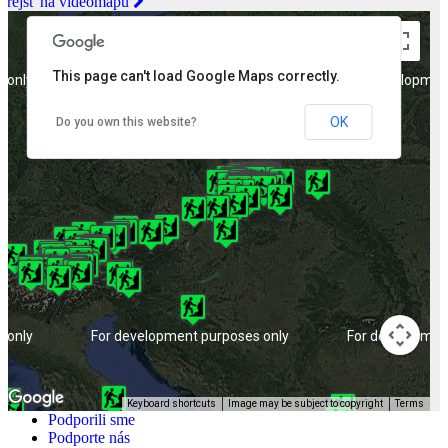
Prejsť na videomapu
This page can't load Google Maps correctly.
 only
For development purposes only
For developmen
OK
Do you own this website?
 only
For development purposes only
For developmen
Keyboard shortcuts
Image may be subject to copyright
Terms
Podporili sme
Podporte nás