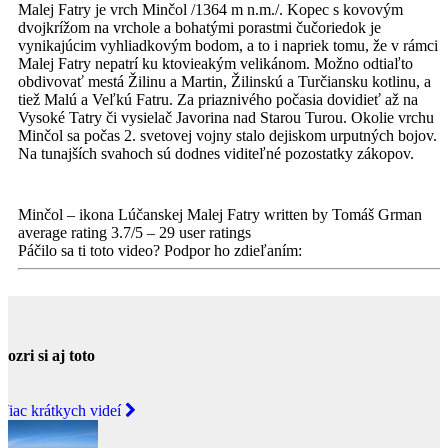
Malej Fatry je vrch Minčol /1364 m n.m./. Kopec s kovovým
dvojkrížom na vrchole a bohatými porastmi čučoriedok je
vynikajúcim vyhliadkovým bodom, a to i napriek tomu, že v rámci
Malej Fatry nepatrí ku ktovieakým velikánom. Možno odtiaľto
obdivovať mestá Žilinu a Martin, Žilinskú a Turčiansku kotlinu, a
tiež Malú a Veľkú Fatru. Za priaznivého počasia dovidieť až na
Vysoké Tatry či vysielač Javorina nad Starou Turou. Okolie vrchu
Minčol sa počas 2. svetovej vojny stalo dejiskom urputných bojov.
Na tunajších svahoch sú dodnes viditeľné pozostatky zákopov.
Minčol – ikona Lúčanskej Malej Fatry
written by Tomáš Grman
average rating
3.7
/
5
–
29
user ratings
Páčilo sa ti toto video? Podpor ho zdieľaním:
Pozri si aj toto
Viac krátkych videí