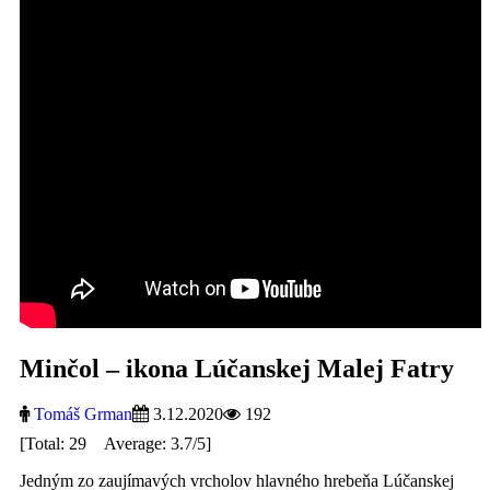
Minčol – ikona Lúčanskej Malej Fatry
Tomáš Grman
3.12.2020
192
[Total: 29 Average: 3.7/5]
Jedným zo zaujímavých vrcholov hlavného hrebeňa Lúčanskej