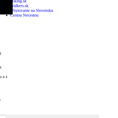
Hiking.sk
Walkers.sk
Ubytovanie na Slovensku
Cestou Necestou
i
.
a
u a z
s