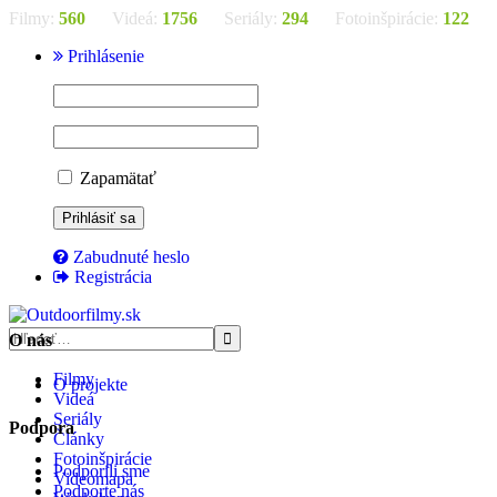
Filmy:
560
Videá:
1756
Seriály:
294
Fotoinšpirácie:
122
Prihlásenie
Zapamätať
Zabudnuté heslo
Registrácia
O nás
Filmy
O projekte
Videá
Seriály
Podpora
Články
Fotoinšpirácie
Podporili sme
Videomapa
Podporte nás