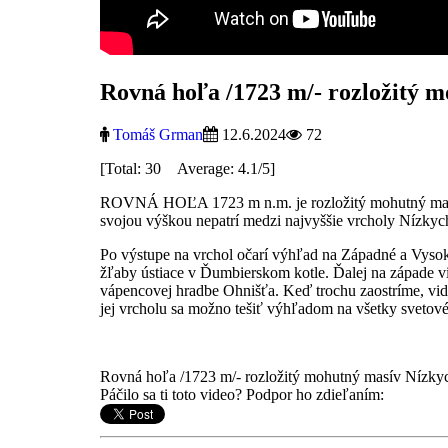
Rovná hoľa /1723 m/- rozložitý m
Tomáš Grman
12.6.2024
72
[Total: 30 Average: 4.1/5]
ROVNÁ HOĽA 1723 m n.m. je rozložitý mohutný masív
svojou výškou nepatrí medzi najvyššie vrcholy Nízkyc
Po výstupe na vrchol očarí výhľad na Západné a Vysoké
žľaby ústiace v Ďumbierskom kotle. Ďalej na západe vi
vápencovej hradbe Ohnišťa. Keď trochu zaostríme, vid
jej vrcholu sa možno tešiť výhľadom na všetky svetov
Rovná hoľa /1723 m/- rozložitý mohutný masív Nízkyc
Páčilo sa ti toto video? Podpor ho zdieľaním: