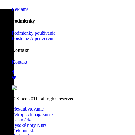
Reklama
Podmienky
Podmienky používania
Poistenie Alpenverein
Kontakt
Kontakt
© Since 2011
|
all rights reserved
Megaubytovanie
Vetroplachmagazin.sk
Kalamárka
Vysoké hory Nitra
Trekland.sk