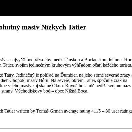
ohutný masív Nízkych Tatier
 – najvyšší bod rázsochy medzi Jánskou a Bocianskou dolinou. Hoc
h Tatier, svojim jedinečným kruhovým výhľadom očarí každého turistu
 Tatry. Jedinečný je pohľad na Ďumbier, na jeho strmé severné zrázy 
dieť Chopok, masív Bôru. Na severe, okrem Tatier, spočinie zrak na
íme v jeho masíve aj skalné Okno. Rovná hoľa nič nedlží svojmu názv
é strany. Východiskový bod – obec Nižná Boca.
h Tatier
written by Tomáš Grman
average rating
4.1
/
5
–
30
user rating