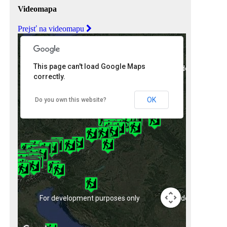
Videomapa
Prejsť na videomapu
This page can't load Google Maps
nly
For development purposes only
For development 
correctly.
OK
Do you own this website?
nly
For development purposes only
For development 