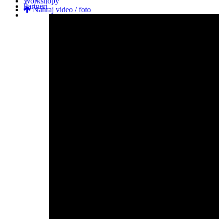
Workshopy
Partneri
Nahraj video / foto