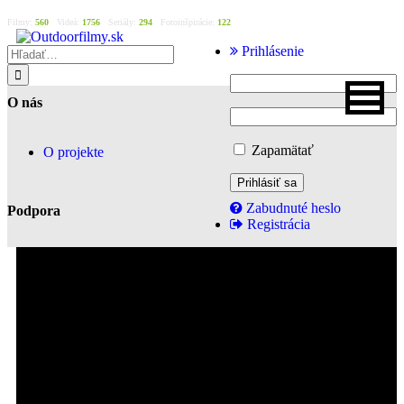
Filmy:
560
Videá:
1756
Seriály:
294
Fotoinšpirácie:
122
Prihlásenie
O nás
Zapamätať
O projekte
Zabudnuté heslo
Podpora
Registrácia