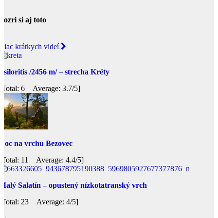
Pozri si aj toto
Viac krátkych videí
Psiloritis /2456 m/ – strecha Kréty
[Total: 6 Average: 3.7/5]
Noc na vrchu Bezovec
[Total: 11 Average: 4.4/5]
Malý Salatín – opustený nízkotatranský vrch
[Total: 23 Average: 4/5]