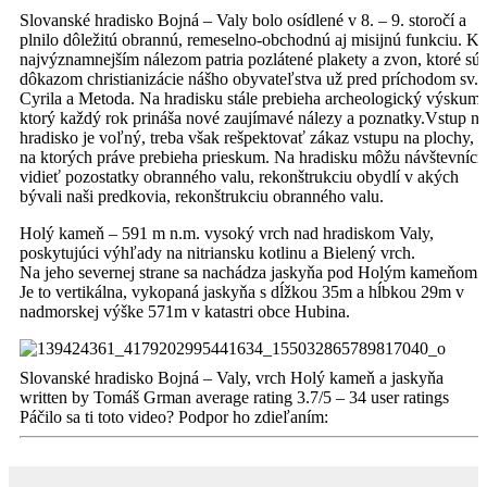
Slovanské hradisko Bojná – Valy bolo osídlené v 8. – 9. storočí a
plnilo dôležitú obrannú, remeselno-obchodnú aj misijnú funkciu. K
najvýznamnejším nálezom patria pozlátené plakety a zvon, ktoré sú
dôkazom christianizácie nášho obyvateľstva už pred príchodom sv.
Cyrila a Metoda. Na hradisku stále prebieha archeologický výskum,
ktorý každý rok prináša nové zaujímavé nálezy a poznatky.Vstup na
hradisko je voľný, treba však rešpektovať zákaz vstupu na plochy,
na ktorých práve prebieha prieskum. Na hradisku môžu návštevníci
vidieť pozostatky obranného valu, rekonštrukciu obydlí v akých
bývali naši predkovia, rekonštrukciu obranného valu.
Holý kameň – 591 m n.m. vysoký vrch nad hradiskom Valy,
poskytujúci výhľady na nitriansku kotlinu a Bielený vrch.
Na jeho severnej strane sa nachádza jaskyňa pod Holým kameňom.
Je to vertikálna, vykopaná jaskyňa s dĺžkou 35m a hĺbkou 29m v
nadmorskej výške 571m v katastri obce Hubina.
Slovanské hradisko Bojná – Valy, vrch Holý kameň a jaskyňa
written by Tomáš Grman
average rating
3.7
/
5
–
34
user ratings
Páčilo sa ti toto video? Podpor ho zdieľaním: