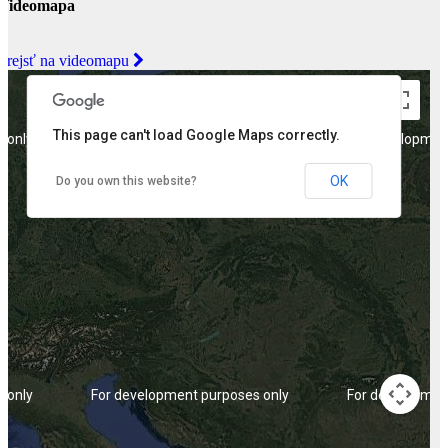
Videomapa
Prejsť na videomapu
This page can't load Google Maps correctly.
 only
For development purposes only
For developmen
OK
Do you own this website?
 only
For development purposes only
For developmen