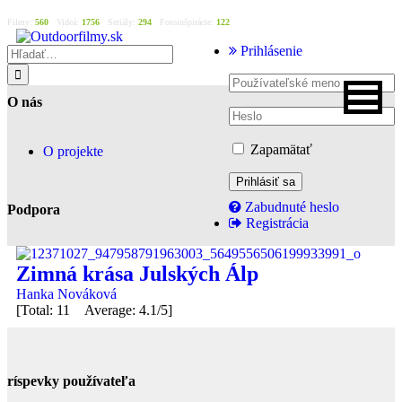
Filmy:
560
Videá:
1756
Seriály:
294
Fotoinšpirácie:
122
Prihlásenie
O nás
Zapamätať
O projekte
Zabudnuté heslo
Podpora
Registrácia
Zimná krása Julských Álp
Hanka Nováková
[Total: 11 Average: 4.1/5]
Príspevky používateľa