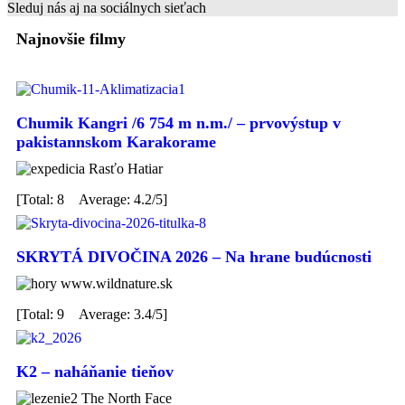
Sleduj nás aj na sociálnych sieťach
Najnovšie filmy
Chumik Kangri /6 754 m n.m./ – prvovýstup v
pakistannskom Karakorame
Rasťo Hatiar
[Total: 8 Average: 4.2/5]
VOLANIE DIAĽOK
Cesta hrdinov SNP - zdolať ju v
rozpätí 7 až 9 dní, je poriadna výzva, aká sa nevidí každý deň
SKRYTÁ DIVOČINA 2026 – Na hrane budúcnosti
www.wildnature.sk
[Total: 9 Average: 3.4/5]
K2 – naháňanie tieňov
The North Face