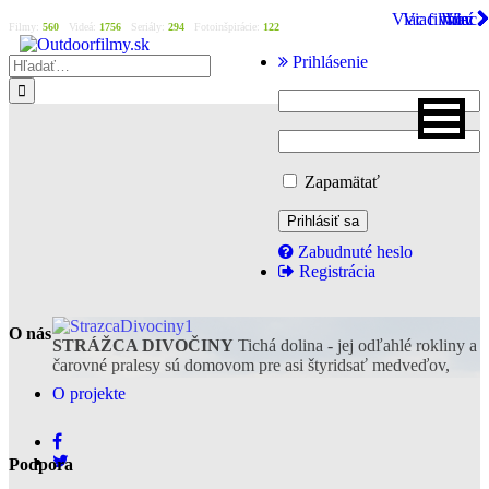
Viac filmov
Viac videí
Viac
Viac
Filmy:
560
Videá:
1756
Seriály:
294
Fotoinšpirácie:
122
Prihlásenie
Zapamätať
Zabudnuté heslo
Registrácia
O nás
STRÁŽCA DIVOČINY
Tichá dolina - jej odľahlé rokliny a
čarovné pralesy sú domovom pre asi štyridsať medveďov,
ktoré tu môžu žiť bez akýchkoľvek konfliktov s človekom
O projekte
Podpora