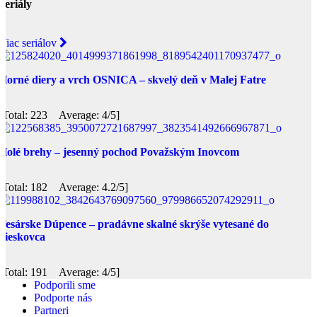
Seriály
Viac seriálov
Horné diery a vrch OSNICA – skvelý deň v Malej Fatre
[Total: 223 Average: 4/5]
Holé brehy – jesenný pochod Považským Inovcom
[Total: 182 Average: 4.2/5]
Tesárske Dúpence – pradávne skalné skrýše vytesané do
pieskovca
[Total: 191 Average: 4/5]
Podporili sme
Podporte nás
Partneri