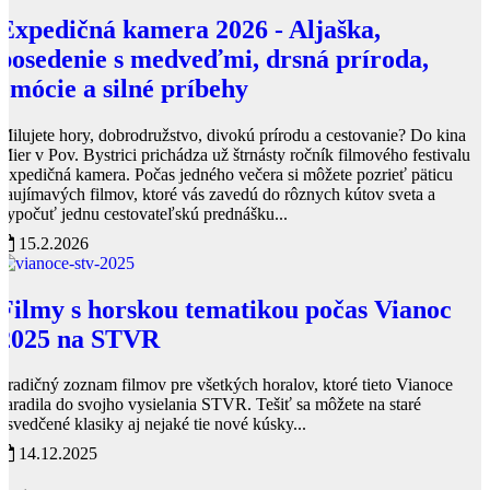
Expedičná kamera 2026 - Aljaška,
posedenie s medveďmi, drsná príroda,
emócie a silné príbehy
Milujete hory, dobrodružstvo, divokú prírodu a cestovanie? Do kina
Mier v Pov. Bystrici prichádza už štrnásty ročník filmového festivalu
Expedičná kamera. Počas jedného večera si môžete pozrieť päticu
zaujímavých filmov, ktoré vás zavedú do rôznych kútov sveta a
vypočuť jednu cestovateľskú prednášku...
15.2.2026
Filmy s horskou tematikou počas Vianoc
2025 na STVR
Tradičný zoznam filmov pre všetkých horalov, ktoré tieto Vianoce
zaradila do svojho vysielania STVR. Tešiť sa môžete na staré
osvedčené klasiky aj nejaké tie nové kúsky...
14.12.2025