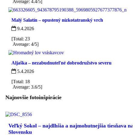
Average: 4.4/5]
Malý Salatín – opustený nízkotatranský vrch
9.4.2026
[Total: 23
Average: 4/5]
Aljaška – nezabudnuteľné dobrodružstvo severu
5.4.2026
[Total: 18
Average: 3.6/5]
Najnovšie fotoinšpirácie
Veľký Sokol – najdlhšia a najmohutnejšia tiesňava na
Slovensku