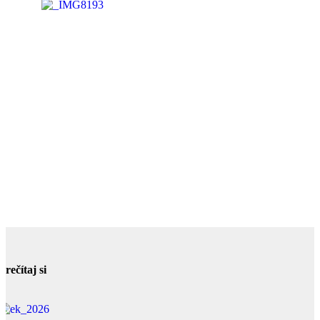
Prečítaj si