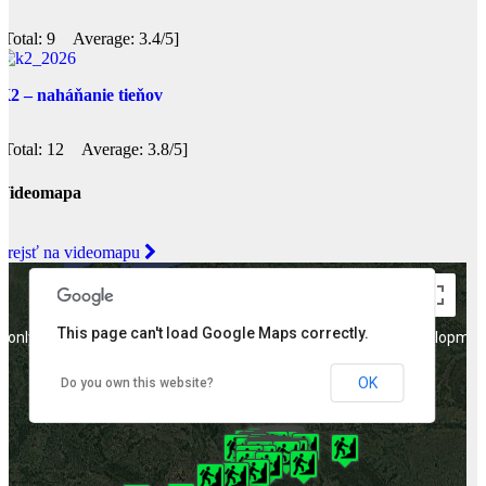
[Total: 9 Average: 3.4/5]
K2 – naháňanie tieňov
[Total: 12 Average: 3.8/5]
Videomapa
Prejsť na videomapu
This page can't load Google Maps correctly.
 only
For development purposes only
For developmen
OK
Do you own this website?