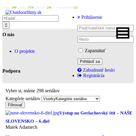
Filmy:
560
Videá:
1756
Seriály:
294
Fotoinšpirácie:
122
Prihlásenie
O nás
Zapamätať
O projekte
Zabudnuté heslo
Podpora
Registrácia
Vyber si, máme
298 seriálov
Kategórie seriálov
Filtrovať
Výstup na Gerlachovský štít – NAŠE
SLOVENSKO – 6.diel
Marek Adamech