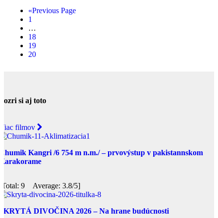
«Previous Page
1
…
18
19
20
Pozri si aj toto
Viac filmov
Chumik Kangri /6 754 m n.m./ – prvovýstup v pakistannskom
Karakorame
[Total: 9 Average: 3.8/5]
SKRYTÁ DIVOČINA 2026 – Na hrane budúcnosti