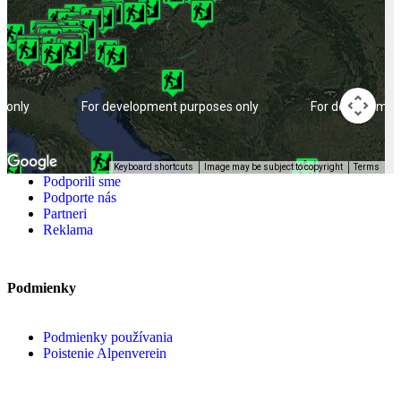
 only
For development purposes only
For developmen
Keyboard shortcuts
Image may be subject to copyright
Terms
Podporili sme
Podporte nás
Partneri
Reklama
Podmienky
Podmienky používania
Poistenie Alpenverein