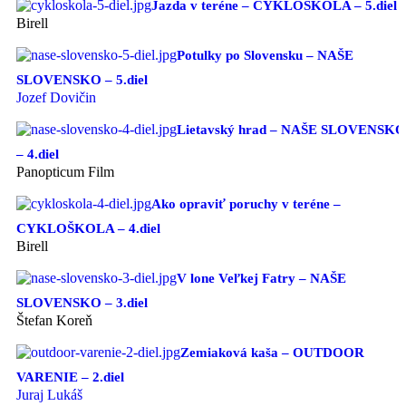
Jazda v teréne – CYKLOŠKOLA – 5.diel
Birell
Potulky po Slovensku – NAŠE
SLOVENSKO – 5.diel
Jozef Dovičin
Lietavský hrad – NAŠE SLOVENSKO
– 4.diel
Panopticum Film
Ako opraviť poruchy v teréne –
CYKLOŠKOLA – 4.diel
Birell
V lone Veľkej Fatry – NAŠE
SLOVENSKO – 3.diel
Štefan Koreň
Zemiaková kaša – OUTDOOR
VARENIE – 2.diel
Juraj Lukáš